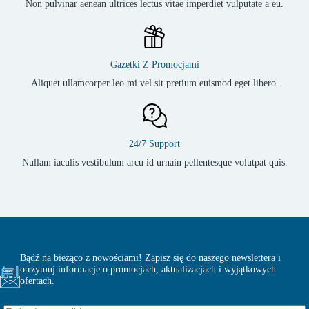
Non pulvinar aenean ultrices lectus vitae imperdiet vulputate a eu.
Gazetki Z Promocjami
Aliquet ullamcorper leo mi vel sit pretium euismod eget libero.
24/7 Support
Nullam iaculis vestibulum arcu id urnain pellentesque volutpat quis.
Bądź na bieżąco z nowościami! Zapisz się do naszego newslettera i
otrzymuj informacje o promocjach, aktualizacjach i wyjątkowych
ofertach.