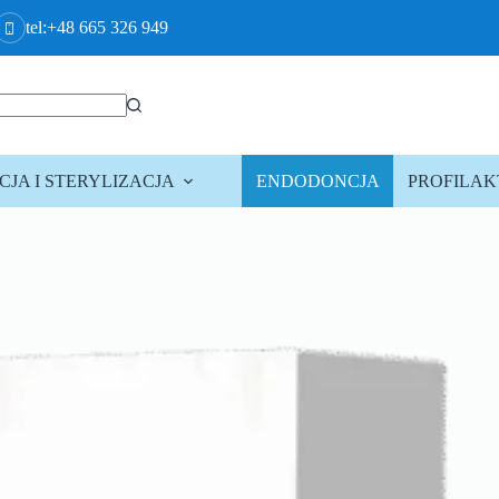
tel:+48 665 326 949
JA I STERYLIZACJA
ENDODONCJA
PROFILA