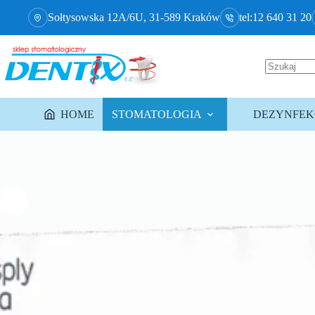
Sołtysowska 12A/6U, 31-589 Kraków
tel:12 640 31 20
HOME
STOMATOLOGIA
DEZYNFEKC