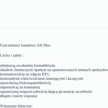
Uszczelniacz kanałowy AH Plus.
Cechy i zalety :
eliminacją uwalnainia formaldehydu
składem chemicznym opartym na opatentowanych aminach epoksydo
kontrastowością na zdjęciu RTG
doskonałymi właściwościami smarującymi i łaczącymi
sprawdzoną biokompatybilnością
odpornością na temeraturę
ograniczoną rozpuszczalnością dającą gwarancję szczelności
długim czasem wiązania
Wskazania kliniczne: