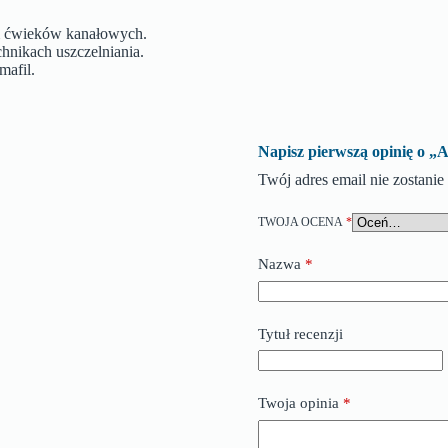
m ćwieków kanałowych.
hnikach uszczelniania.
mafil.
Napisz pierwszą opinię o
Twój adres email nie zostani
TWOJA OCENA
*
Nazwa
*
Tytuł recenzji
Twoja opinia
*