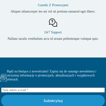
Gazetki Z Promocjami
Aliquet ullamcorper leo mi vel sit pretium euismod eget libero.
24/7 Support
Nullam iaculis vestibulum arcu id urnain pellentesque volutpat quis.
Bądź na bieżąco z nowościami! Zapisz się do naszego newslettera i
otrzymuj informacje o promocjach, aktualizacjach i wyjątkowych
ofertach.
Subskrybuj