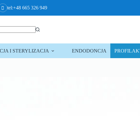
tel:+48 665 326 949
JA I STERYLIZACJA
ENDODONCJA
PROFILA