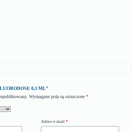
o „FLUORODOSE 0,3 ML”
e opublikowany.
Wymagane pola są oznaczone
*
Adres e-mail
*