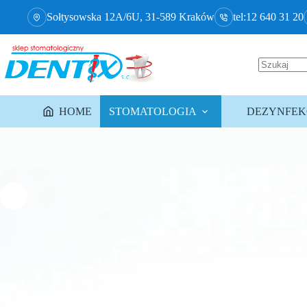
Sołtysowska 12A/6U, 31-589 Kraków
tel:12 640 31 20
HOME
STOMATOLOGIA
DEZYNFEKC