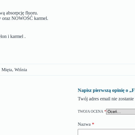
wą absorpcję fluoru.
ięty oraz NOWOŚĆ karmel.
on i karmel .
Mięta, Wiśnia
Napisz pierwszą opinię 
Twój adres email nie zostani
TWOJA OCENA
*
Nazwa
*