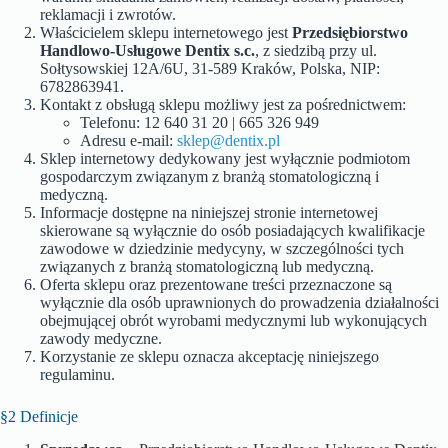
reklamacji i zwrotów.
Właścicielem sklepu internetowego jest
Przedsiębiorstwo
Handlowo-Usługowe Dentix s.c.
, z siedzibą przy ul.
Sołtysowskiej 12A/6U, 31-589 Kraków, Polska, NIP:
6782863941.
Kontakt z obsługą sklepu możliwy jest za pośrednictwem:
Telefonu: 12 640 31 20 | 665 326 949
Adresu e-mail:
sklep@dentix.pl
Sklep internetowy dedykowany jest wyłącznie podmiotom
gospodarczym związanym z branżą stomatologiczną i
medyczną.
Informacje dostępne na niniejszej stronie internetowej
skierowane są wyłącznie do osób posiadających kwalifikacje
zawodowe w dziedzinie medycyny, w szczególności tych
związanych z branżą stomatologiczną lub medyczną.
Oferta sklepu oraz prezentowane treści przeznaczone są
wyłącznie dla osób uprawnionych do prowadzenia działalności
obejmującej obrót wyrobami medycznymi lub wykonujących
zawody medyczne.
Korzystanie ze sklepu oznacza akceptację niniejszego
regulaminu.
§2 Definicje