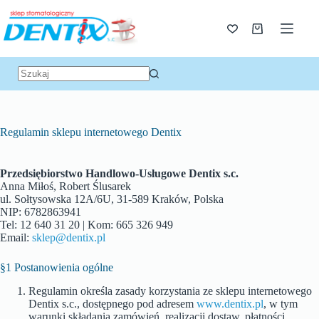
Regulamin sklepu internetowego Dentix
Przedsiębiorstwo Handlowo-Usługowe Dentix s.c.
Anna Miłoś, Robert Ślusarek
ul. Sołtysowska 12A/6U, 31-589 Kraków, Polska
NIP: 6782863941
Tel: 12 640 31 20 | Kom: 665 326 949
Email:
sklep@dentix.pl
§1 Postanowienia ogólne
Regulamin określa zasady korzystania ze sklepu internetowego
Dentix s.c., dostępnego pod adresem
www.dentix.pl
, w tym
warunki składania zamówień, realizacji dostaw, płatności,