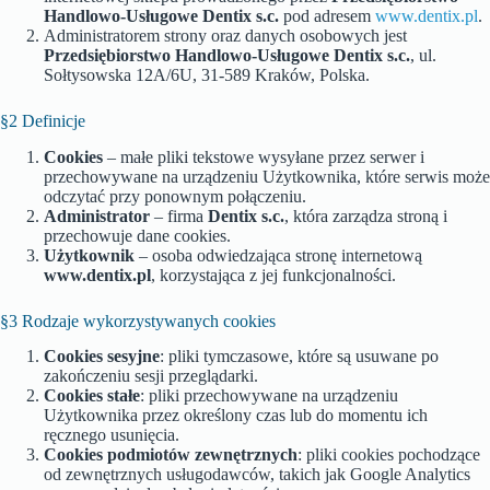
Handlowo-Usługowe Dentix s.c.
pod adresem
www.dentix.pl
.
Administratorem strony oraz danych osobowych jest
Przedsiębiorstwo Handlowo-Usługowe Dentix s.c.
, ul.
Sołtysowska 12A/6U, 31-589 Kraków, Polska.
§2 Definicje
Cookies
– małe pliki tekstowe wysyłane przez serwer i
przechowywane na urządzeniu Użytkownika, które serwis może
odczytać przy ponownym połączeniu.
Administrator
– firma
Dentix s.c.
, która zarządza stroną i
przechowuje dane cookies.
Użytkownik
– osoba odwiedzająca stronę internetową
www.dentix.pl
, korzystająca z jej funkcjonalności.
§3 Rodzaje wykorzystywanych cookies
Cookies sesyjne
: pliki tymczasowe, które są usuwane po
zakończeniu sesji przeglądarki.
Cookies stałe
: pliki przechowywane na urządzeniu
Użytkownika przez określony czas lub do momentu ich
ręcznego usunięcia.
Cookies podmiotów zewnętrznych
: pliki cookies pochodzące
od zewnętrznych usługodawców, takich jak Google Analytics