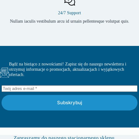
24/7 Support
Nullam iaculis vestibulum arcu id urnain pellentesque volutpat quis.
Bądź na bieżąco z nowościami! Zapisz się do naszego newslettera i
otrzymuj informacje o promocjach, aktualizacjach i wyjątkowych
ofertach.
Subskrybuj
Zapraszamy do naszego stacjonarnego sklepu