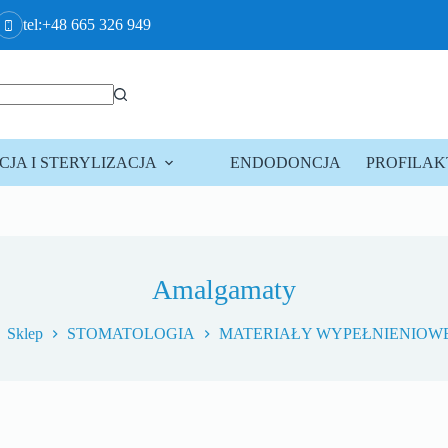
tel:+48 665 326 949
JA I STERYLIZACJA
ENDODONCJA
PROFILA
Amalgamaty
Sklep
STOMATOLOGIA
MATERIAŁY WYPEŁNIENIOW