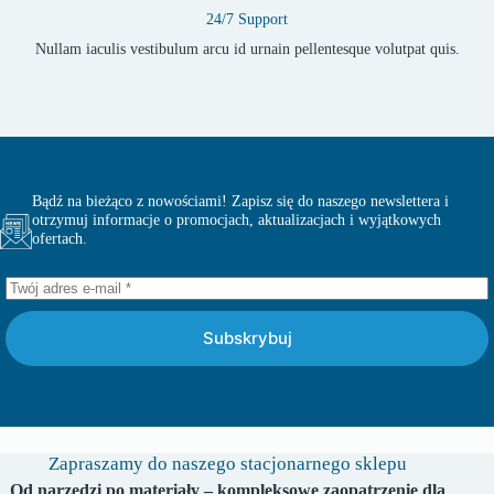
24/7 Support
Nullam iaculis vestibulum arcu id urnain pellentesque volutpat quis.
Bądź na bieżąco z nowościami! Zapisz się do naszego newslettera i
otrzymuj informacje o promocjach, aktualizacjach i wyjątkowych
ofertach.
Subskrybuj
Zapraszamy do naszego stacjonarnego sklepu
Od narzędzi po materiały – kompleksowe zaopatrzenie dla