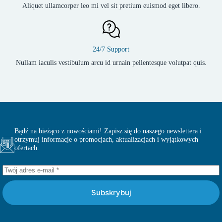
Aliquet ullamcorper leo mi vel sit pretium euismod eget libero.
24/7 Support
Nullam iaculis vestibulum arcu id urnain pellentesque volutpat quis.
Bądź na bieżąco z nowościami! Zapisz się do naszego newslettera i
otrzymuj informacje o promocjach, aktualizacjach i wyjątkowych
ofertach.
Subskrybuj