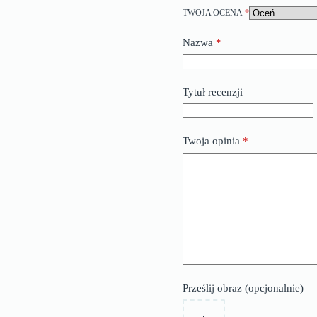
TWOJA OCENA
*
Nazwa
*
Tytuł recenzji
Twoja opinia
*
Prześlij obraz (opcjonalnie)