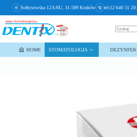
Sołtysowska 12A/6U, 31-589 Kraków
tel:12 640 31 20
HOME
STOMATOLOGIA
DEZYNFEKC