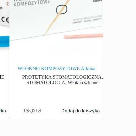
WŁÓKNO KOMPOZYTOWE Arkona
NICI BEST
IE
PROTETYKA STOMATOLOGICZNA
,
STOM
STOMATOLOGIA
,
Włókna szklane
KRW
yka
Dodaj do koszyka
158,00
zł
55,50
zł