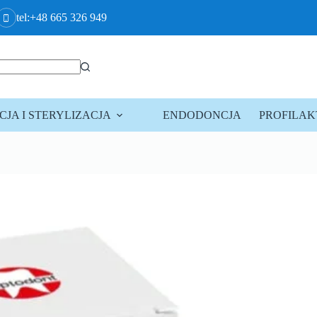
tel:+48 665 326 949
JA I STERYLIZACJA
ENDODONCJA
PROFILA