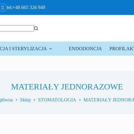
tel:+48 665 326 949
JA I STERYLIZACJA
ENDODONCJA
PROFILA
MATERIAŁY JEDNORAZOWE
 główna
Sklep
STOMATOLOGIA
MATERIAŁY JEDNOR