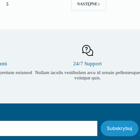
5
NASTĘPNE
ami
24/7 Support
t pretium euismod
Nullam iaculis vestibulum arcu id urnain pellentesque
volutpat quis.
Subskrybuj