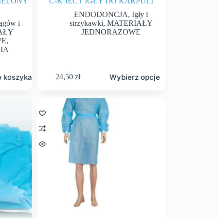
IELONY
C-K JECT IGŁY DO KARPULI
ENDODONCJA
,
Igły i
ągów i
strzykawki
,
MATERIAŁY
AŁY
JEDNORAZOWE
WE
,
IA
o koszyka
Wybierz opcje
24,50
zł