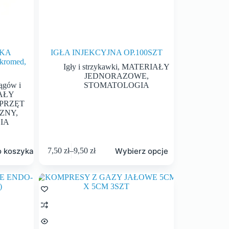
KA
IGŁA INJEKCYJNA OP.100SZT
kromed,
Igły i strzykawki
,
MATERIAŁY
JEDNORAZOWE
,
ągów i
STOMATOLOGIA
AŁY
PRZĘT
ZNY
,
IA
o koszyka
Wybierz opcje
7,50
zł
–
9,50
zł