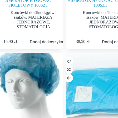
ASPIRATOR HYGOVAC
ASPIRATOR HYGOVAC Z
FIOLETOWY 100SZT
100SZT
Końcówki do ślinociągów i
Końcówki do ślinoci
ssaków
,
MATERIAŁY
ssaków
,
MATERI
JEDNORAZOWE
,
JEDNORAZO
STOMATOLOGIA
STOMATOLOG
Dodaj do koszyka
Dodaj d
16,90
zł
38,50
zł