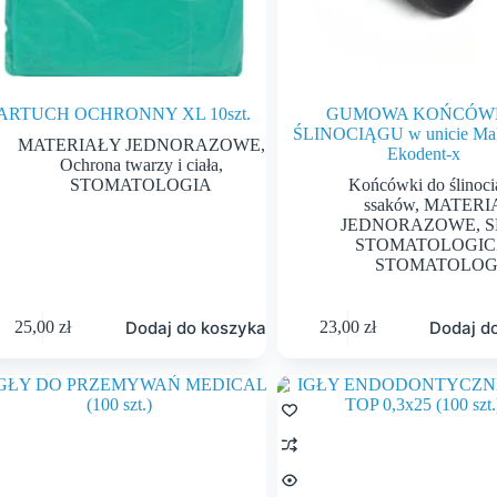
ARTUCH OCHRONNY XL 10szt.
GUMOWA KOŃCÓW
ŚLINOCIĄGU w unicie Ma
MATERIAŁY JEDNORAZOWE
,
Ekodent-x
Ochrona twarzy i ciała
,
STOMATOLOGIA
Końcówki do ślinoci
ssaków
,
MATERI
JEDNORAZOWE
,
S
STOMATOLOGIC
STOMATOLOG
Dodaj do koszyka
Dodaj d
25,00
zł
23,00
zł