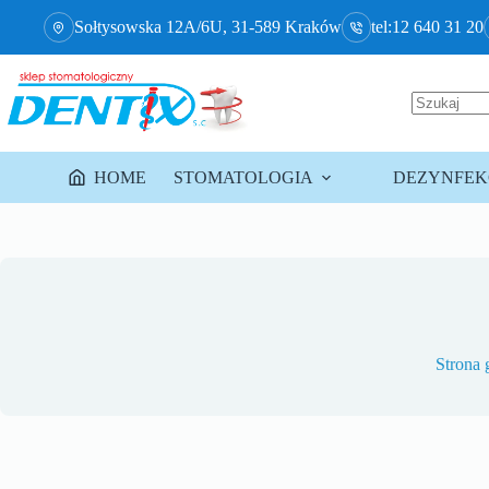
Sołtysowska 12A/6U, 31-589 Kraków
tel:12 640 31 20
HOME
STOMATOLOGIA
DEZYNFEKC
Strona