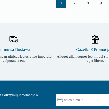
1
2
3
4
Gazetki Z Promocj
armowa Dostawa
Aliquet ullamcorper leo mi vel si
ean ultrices lectus vitae imperdiet
eget libero.
vulputate a eu.
a i otrzymuj informacje o