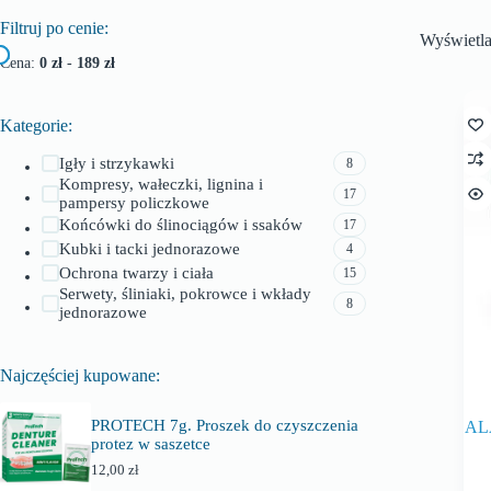
Filtruj po cenie:
Wyświetl
Cena:
0 zł
-
189 zł
Kategorie:
Igły i strzykawki
8
Kompresy, wałeczki, lignina i
17
pampersy policzkowe
Końcówki do ślinociągów i ssaków
17
Kubki i tacki jednorazowe
4
Ochrona twarzy i ciała
15
Serwety, śliniaki, pokrowce i wkłady
8
jednorazowe
Najczęściej kupowane:
PROTECH 7g. Proszek do czyszczenia
AL
protez w saszetce
12,00
zł