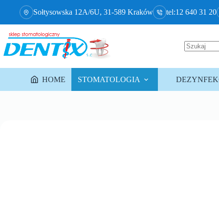
Sołtysowska 12A/6U, 31-589 Kraków
tel:12 640 31 20
HOME
STOMATOLOGIA
DEZYNFEKC