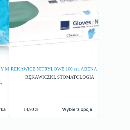
NY M
RĘKAWICE NITRYLOWE 100 szt. ABENA
ADH
RĘKAWICZKI
,
STOMATOLOGIA
C
E
,
S
yka
Wybierz opcje
14,90
zł
56,00
zł