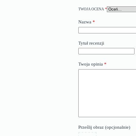
TWOJA OCENA
*
Nazwa
*
Tytuł recenzji
Twoja opinia
*
Prześlij obraz (opcjonalnie)