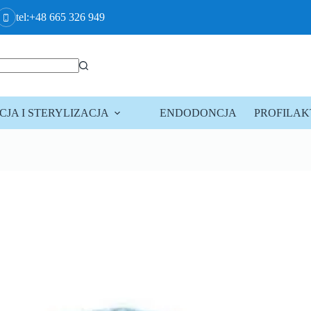
tel:+48 665 326 949
JA I STERYLIZACJA
ENDODONCJA
PROFILA