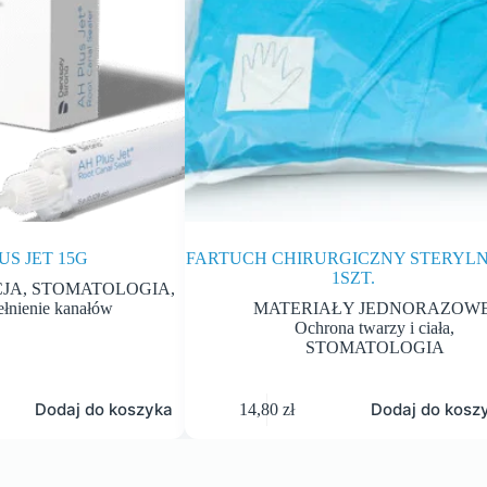
US JET 15G
FARTUCH CHIRURGICZNY STERYL
1SZT.
JA
,
STOMATOLOGIA
,
łnienie kanałów
MATERIAŁY JEDNORAZOW
Ochrona twarzy i ciała
,
STOMATOLOGIA
Dodaj do koszyka
Dodaj do kosz
14,80
zł