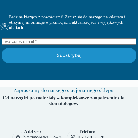
Bądź na bieżąco z nowościami! Zapisz się do naszego newslettera i
otrzymuj informacje o promocjach, aktualizacjach i wyjątkowych
ofertach.
Subskrybuj
Zapraszamy do naszego stacjonarnego sklepu
Od narzędzi po materiały – kompleksowe zaopatrzenie dla
stomatologów.
Addres:
Telefon:
Sołtysowska 12A/6U,
12 640 31 20