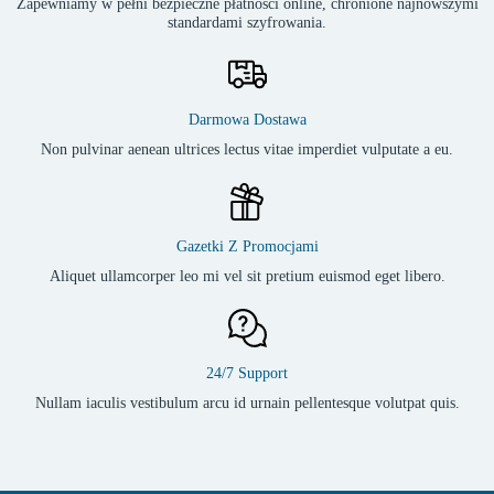
Zapewniamy w pełni bezpieczne płatności online, chronione najnowszymi
standardami szyfrowania.
Darmowa Dostawa
Non pulvinar aenean ultrices lectus vitae imperdiet vulputate a eu.
Gazetki Z Promocjami
Aliquet ullamcorper leo mi vel sit pretium euismod eget libero.
24/7 Support
Nullam iaculis vestibulum arcu id urnain pellentesque volutpat quis.