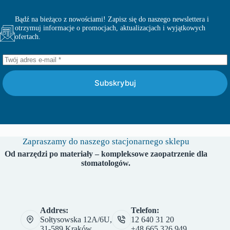
Bądź na bieżąco z nowościami! Zapisz się do naszego newslettera i
otrzymuj informacje o promocjach, aktualizacjach i wyjątkowych
ofertach.
Subskrybuj
Zapraszamy do naszego stacjonarnego sklepu
Od narzędzi po materiały – kompleksowe zaopatrzenie dla
stomatologów.
Addres:
Telefon:
Sołtysowska 12A/6U,
12 640 31 20
31-589 Kraków
+48 665 326 949