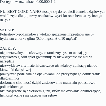
Dostępne w rozmairach:0,00,000,1,2.
Nici BEST-CORD NANO stosuje się do retrakcji tkanek dziąsłowych
wokół zęba dla poprawy rezultatów wycisku oraz hemostazy brzegu
dziąsła.
SKŁAD:
Poliestrowo-poliamidowe włókno sprzężone impregnowane 6-
hydratem chlorku glinu (0.50 mg/cal ± 0.10 mg/cal)
ZALETY:
niepowtarzalny, nierdzewny, ceramiczny system ucinający
wyjątkowo gładki splot gwarantujący niewkręcanie się nici w
narzędzie
niezwykle zwarty materiał znacząco ułatwiający aplikację nici do
kieszonki dziąsłowej
praktyczna podziałka na opakowaniu do precyzyjnego odmierzania
długości nici
doskonała chłonność dzięki zastosowaniu materiału poliestrowo-
poliamidowego
nici nasączone są chlorkiem glinu, który ma działanie obkurczające,
hemostatyczne i nie przebarwia zębów