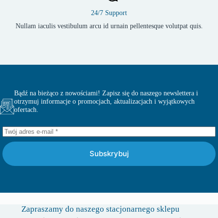
24/7 Support
Nullam iaculis vestibulum arcu id urnain pellentesque volutpat quis.
Bądź na bieżąco z nowościami! Zapisz się do naszego newslettera i
otrzymuj informacje o promocjach, aktualizacjach i wyjątkowych
ofertach.
Subskrybuj
Zapraszamy do naszego stacjonarnego sklepu