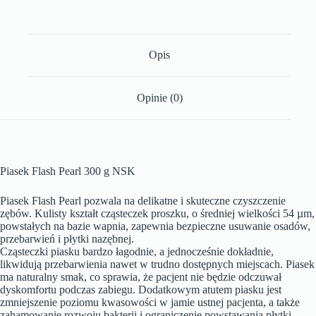
Opis
Opinie (0)
Piasek Flash Pearl 300 g NSK
Piasek Flash Pearl pozwala na delikatne i skuteczne czyszczenie
zębów. Kulisty kształt cząsteczek proszku, o średniej wielkości 54 µm,
powstałych na bazie wapnia, zapewnia bezpieczne usuwanie osadów,
przebarwień i płytki nazębnej.
Cząsteczki piasku bardzo łagodnie, a jednocześnie dokładnie,
likwidują przebarwienia nawet w trudno dostępnych miejscach. Piasek
ma naturalny smak, co sprawia, że pacjent nie będzie odczuwał
dyskomfortu podczas zabiegu. Dodatkowym atutem piasku jest
zmniejszenie poziomu kwasowości w jamie ustnej pacjenta, a także
zahamowanie rozwoju bakterii i ograniczenie powstawania płytki