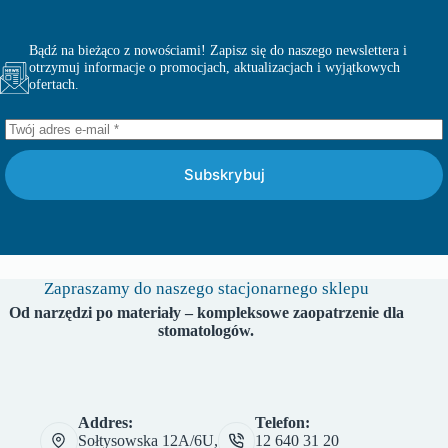
Bądź na bieżąco z nowościami! Zapisz się do naszego newslettera i
otrzymuj informacje o promocjach, aktualizacjach i wyjątkowych
ofertach.
Subskrybuj
Zapraszamy do naszego stacjonarnego sklepu
Od narzędzi po materiały – kompleksowe zaopatrzenie dla
stomatologów.
Addres:
Telefon:
Sołtysowska 12A/6U,
12 640 31 20