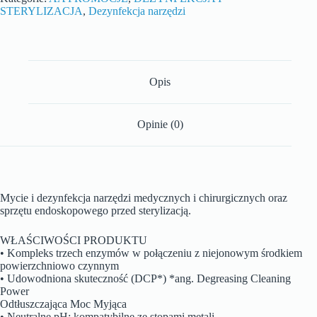
STERYLIZACJA
,
Dezynfekcja narzędzi
Opis
Opinie (0)
Mycie i dezynfekcja narzędzi medycznych i chirurgicznych oraz
sprzętu endoskopowego przed sterylizacją.
WŁAŚCIWOŚCI PRODUKTU
• Kompleks trzech enzymów w połączeniu z niejonowym środkiem
powierzchniowo czynnym
• Udowodniona skuteczność (DCP*) *ang. Degreasing Cleaning
Power
Odtłuszczająca Moc Myjąca
• Neutralne pH: kompatybilne ze stopami metali