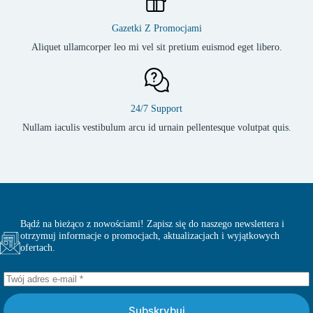
Gazetki Z Promocjami
Aliquet ullamcorper leo mi vel sit pretium euismod eget libero.
24/7 Support
Nullam iaculis vestibulum arcu id urnain pellentesque volutpat quis.
Bądź na bieżąco z nowościami! Zapisz się do naszego newslettera i
otrzymuj informacje o promocjach, aktualizacjach i wyjątkowych
ofertach.
Subskrybuj