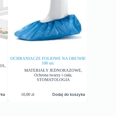
OCHRANIACZE FOLIOWE NA OBUWIE
PIASEK F
100 szt.
IA
,
Piask
MATERIAŁY JEDNORAZOWE
,
Ochrona twarzy i ciała
,
STOMATOLOGIA
yka
Dodaj do koszyka
10,00
zł
88,00
zł