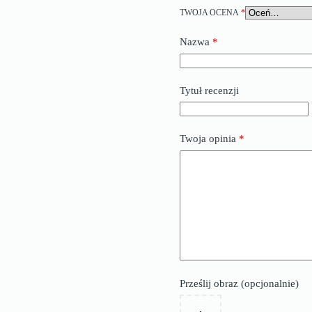
TWOJA OCENA
*
Nazwa
*
Tytuł recenzji
Twoja opinia
*
Prześlij obraz (opcjonalnie)