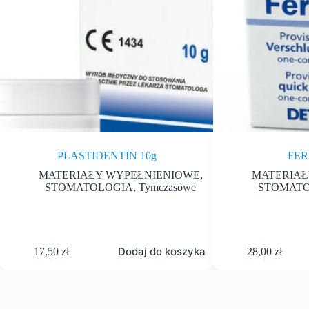
PLASTIDENTIN 10g
FER
MATERIAŁY WYPEŁNIENIOWE
,
MATERIAŁ
STOMATOLOGIA
,
Tymczasowe
STOMAT
Dodaj do koszyka
17,50
zł
28,00
zł