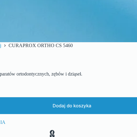
j
CURAPROX ORTHO CS 5460
paratów ortodontycznych, zębów i dziąseł.
Dodaj do koszyka
IA