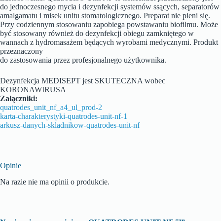
do jednoczesnego mycia i dezynfekcji systemów ssących, separatorów
amalgamatu i misek unitu stomatologicznego. Preparat nie pieni się.
Przy codziennym stosowaniu zapobiega powstawaniu biofilmu. Może
być stosowany również do dezynfekcji obiegu zamkniętego w
wannach z hydromasażem będących wyrobami medycznymi. Produkt
przeznaczony
do zastosowania przez profesjonalnego użytkownika.
Dezynfekcja MEDISEPT jest SKUTECZNA wobec
KORONAWIRUSA
Załączniki:
quatrodes_unit_nf_a4_ul_prod-2
karta-charakterystyki-quatrodes-unit-nf-1
arkusz-danych-skladnikow-quatrodes-unit-nf
Opinie
Na razie nie ma opinii o produkcie.