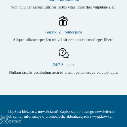
Non pulvinar aenean ultrices lectus vitae imperdiet vulputate a eu.
Gazetki Z Promocjami
Aliquet ullamcorper leo mi vel sit pretium euismod eget libero.
24/7 Support
Nullam iaculis vestibulum arcu id urnain pellentesque volutpat quis.
Bądź na bieżąco z nowościami! Zapisz się do naszego newslettera i
otrzymuj informacje o promocjach, aktualizacjach i wyjątkowych
ofertach.