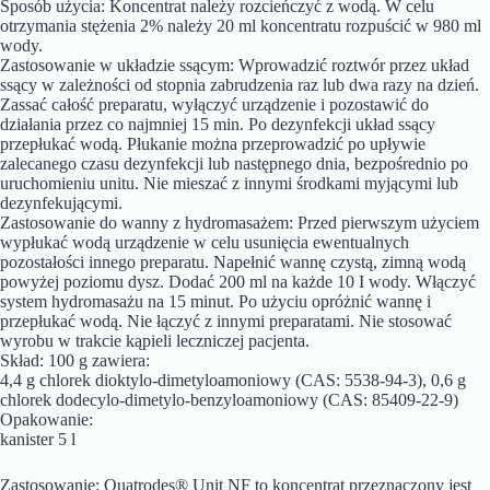
Sposób użycia: Koncentrat należy rozcieńczyć z wodą. W celu
otrzymania stężenia 2% należy 20 ml koncentratu rozpuścić w 980 ml
wody.
Zastosowanie w układzie ssącym: Wprowadzić roztwór przez układ
ssący w zależności od stopnia zabrudzenia raz lub dwa razy na dzień.
Zassać całość preparatu, wyłączyć urządzenie i pozostawić do
działania przez co najmniej 15 min. Po dezynfekcji układ ssący
przepłukać wodą. Płukanie można przeprowadzić po upływie
zalecanego czasu dezynfekcji lub następnego dnia, bezpośrednio po
uruchomieniu unitu. Nie mieszać z innymi środkami myjącymi lub
dezynfekującymi.
Zastosowanie do wanny z hydromasażem: Przed pierwszym użyciem
wypłukać wodą urządzenie w celu usunięcia ewentualnych
pozostałości innego preparatu. Napełnić wannę czystą, zimną wodą
powyżej poziomu dysz. Dodać 200 ml na każde 10 I wody. Włączyć
system hydromasażu na 15 minut. Po użyciu opróżnić wannę i
przepłukać wodą. Nie łączyć z innymi preparatami. Nie stosować
wyrobu w trakcie kąpieli leczniczej pacjenta.
Skład: 100 g zawiera:
4,4 g chlorek dioktylo-dimetyloamoniowy (CAS: 5538-94-3), 0,6 g
chlorek dodecylo-dimetylo-benzyloamoniowy (CAS: 85409-22-9)
Opakowanie:
kanister 5 l
Zastosowanie: Quatrodes® Unit NF to koncentrat przeznaczony jest