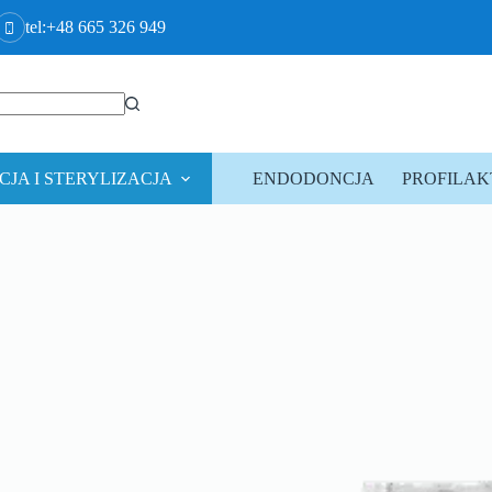
tel:+48 665 326 949
JA I STERYLIZACJA
ENDODONCJA
PROFILA