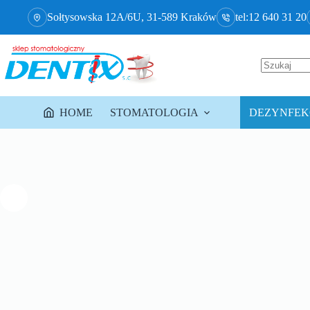
Sołtysowska 12A/6U, 31-589 Kraków
tel:12 640 31 20
HOME
STOMATOLOGIA
DEZYNFEKC