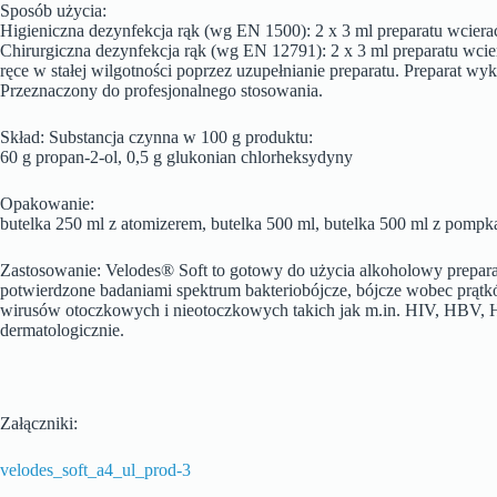
Sposób użycia:
Higieniczna dezynfekcja rąk (wg EN 1500): 2 x 3 ml preparatu wciera
Chirurgiczna dezynfekcja rąk (wg EN 12791): 2 x 3 ml preparatu wcier
ręce w stałej wilgotności poprzez uzupełnianie preparatu. Preparat wyk
Przeznaczony do profesjonalnego stosowania.
Skład: Substancja czynna w 100 g produktu:
60 g propan-2-ol, 0,5 g glukonian chlorheksydyny
Opakowanie:
butelka 250 ml z atomizerem, butelka 500 ml, butelka 500 ml z pompką,
Zastosowanie: Velodes® Soft to gotowy do użycia alkoholowy preparat,
potwierdzone badaniami spektrum bakteriobójcze, bójcze wobec prątkó
wirusów otoczkowych i nieotoczkowych takich jak m.in. HIV, HBV, HC
dermatologicznie.
Załączniki:
velodes_soft_a4_ul_prod-3