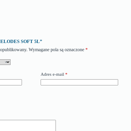
o „VELODES SOFT 5L”
e opublikowany.
Wymagane pola są oznaczone
*
Adres e-mail
*