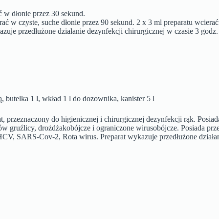
ć w dłonie przez 30 sekund.
ać w czyste, suche dłonie przez 90 sekund. 2 x 3 ml preparatu wcierać
azuje przedłużone działanie dezynfekcji chirurgicznej w czasie 3 godz.
 butelka 1 l, wkład 1 l do dozownika, kanister 5 l
 przeznaczony do higienicznej i chirurgicznej dezynfekcji rąk. Posiad
w gruźlicy, drożdżakobójcze i ograniczone wirusobójcze. Posiada prze
V, SARS-Cov-2, Rota wirus. Preparat wykazuje przedłużone działanie