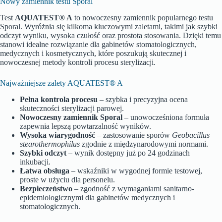
Nowy zamiennik testu Sporal
Test
AQUATEST® A
to nowoczesny zamiennik popularnego testu
Sporal. Wyróżnia się kilkoma kluczowymi zaletami, takimi jak szybki
odczyt wyniku, wysoka czułość oraz prostota stosowania. Dzięki temu
stanowi idealne rozwiązanie dla gabinetów stomatologicznych,
medycznych i kosmetycznych, które poszukują skutecznej i
nowoczesnej metody kontroli procesu sterylizacji.
Najważniejsze zalety AQUATEST® A
Pełna kontrola procesu
– szybka i precyzyjna ocena
skuteczności sterylizacji parowej.
Nowoczesny zamiennik Sporal
– unowocześniona formuła
zapewnia lepszą powtarzalność wyników.
Wysoka wiarygodność
– zastosowanie sporów
Geobacillus
stearothermophilus
zgodnie z międzynarodowymi normami.
Szybki odczyt
– wynik dostępny już po 24 godzinach
inkubacji.
Łatwa obsługa
– wskaźniki w wygodnej formie testowej,
proste w użyciu dla personelu.
Bezpieczeństwo
– zgodność z wymaganiami sanitarno-
epidemiologicznymi dla gabinetów medycznych i
stomatologicznych.