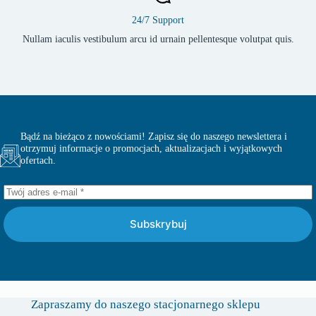
24/7 Support
Nullam iaculis vestibulum arcu id urnain pellentesque volutpat quis.
Bądź na bieżąco z nowościami! Zapisz się do naszego newslettera i
otrzymuj informacje o promocjach, aktualizacjach i wyjątkowych
ofertach.
Subskrybuj
Zapraszamy do naszego stacjonarnego sklepu