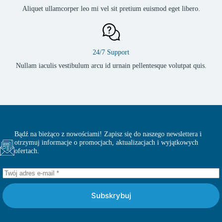
Aliquet ullamcorper leo mi vel sit pretium euismod eget libero.
24/7 Support
Nullam iaculis vestibulum arcu id urnain pellentesque volutpat quis.
Bądź na bieżąco z nowościami! Zapisz się do naszego newslettera i
otrzymuj informacje o promocjach, aktualizacjach i wyjątkowych
ofertach.
Subskrybuj