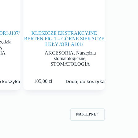
RI-J107/
KLESZCZE EKSTRAKCYJNE
BERTEN FIG.1 – GÓRNE SIEKACZE
zędzia
I KŁY /ORI-A101/
e
,
IA
AKCESORIA
,
Narzędzia
stomatologiczne
,
STOMATOLOGIA
o koszyka
Dodaj do koszyka
105,00
zł
NASTĘPNE