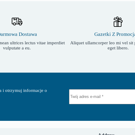
Gazetki Z Promocj
armowa Dostawa
Aliquet ullamcorper leo mi vel si
ean ultrices lectus vitae imperdiet
eget libero.
vulputate a eu.
a i otrzymuj informacje o