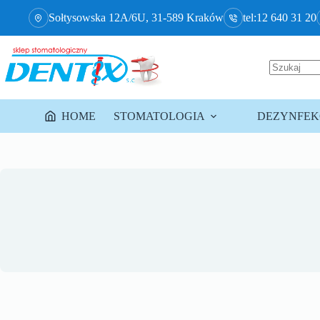
Sołtysowska 12A/6U, 31-589 Kraków
tel:12 640 31 20
HOME
STOMATOLOGIA
DEZYNFEKC