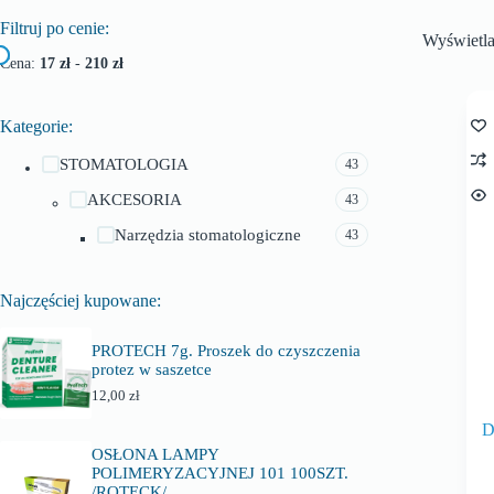
Filtruj po cenie:
Wyświetl
Cena:
17 zł
-
210 zł
Kategorie:
STOMATOLOGIA
43
AKCESORIA
43
Narzędzia stomatologiczne
43
Najczęściej kupowane:
PROTECH 7g. Proszek do czyszczenia
protez w saszetce
12,00
zł
D
OSŁONA LAMPY
POLIMERYZACYJNEJ 101 100SZT.
/ROTECK/