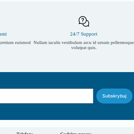
ami
24/7 Support
t pretium euismod
Nullam iaculis vestibulum arcu id urnain pellentesque
volutpat quis.
Subskrybuj