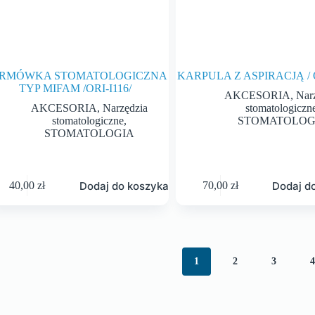
RMÓWKA STOMATOLOGICZNA
KARPULA Z ASPIRACJĄ / O
TYP MIFAM /ORI-I116/
AKCESORIA
,
Nar
AKCESORIA
,
Narzędzia
stomatologiczn
stomatologiczne
,
STOMATOLOG
STOMATOLOGIA
Dodaj do koszyka
Dodaj d
40,00
zł
70,00
zł
1
2
3
4