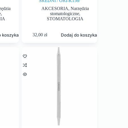
ŚREDNI / ORI-K156/
zędzia
AKCESORIA
,
Narzędzia
e
,
stomatologiczne
,
IA
STOMATOLOGIA
o koszyka
Dodaj do koszyka
32,00
zł