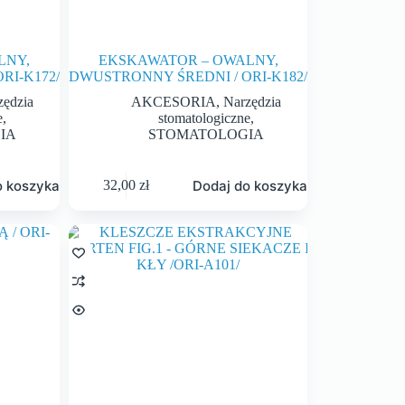
LNY,
EKSKAWATOR – OWALNY,
RI-K172/
DWUSTRONNY ŚREDNI / ORI-K182/
zędzia
AKCESORIA
,
Narzędzia
e
,
stomatologiczne
,
IA
STOMATOLOGIA
o koszyka
Dodaj do koszyka
32,00
zł