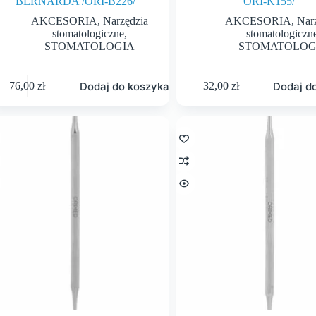
BERNARDA /ORI-B226/
ORI-K155/
AKCESORIA
,
Narzędzia
AKCESORIA
,
Nar
stomatologiczne
,
stomatologiczn
STOMATOLOGIA
STOMATOLOG
Dodaj do koszyka
Dodaj d
76,00
zł
32,00
zł