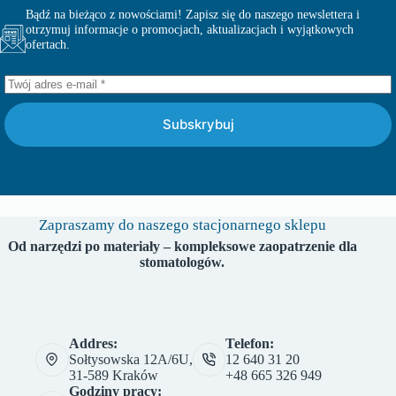
Bądź na bieżąco z nowościami! Zapisz się do naszego newslettera i
otrzymuj informacje o promocjach, aktualizacjach i wyjątkowych
ofertach.
Subskrybuj
Zapraszamy do naszego stacjonarnego sklepu
Od narzędzi po materiały – kompleksowe zaopatrzenie dla
stomatologów.
Addres:
Telefon:
Sołtysowska 12A/6U,
12 640 31 20
31-589 Kraków
+48 665 326 949
Godziny pracy: