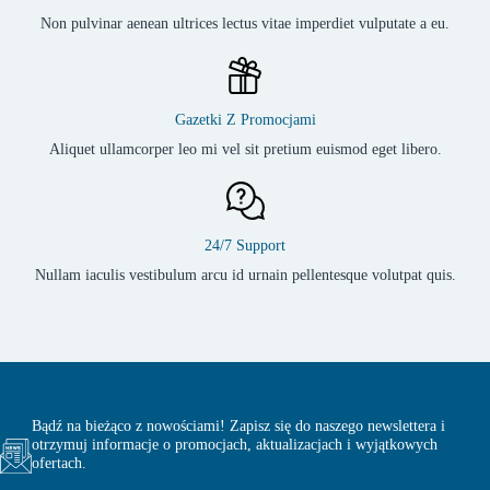
Non pulvinar aenean ultrices lectus vitae imperdiet vulputate a eu.
Gazetki Z Promocjami
Aliquet ullamcorper leo mi vel sit pretium euismod eget libero.
24/7 Support
Nullam iaculis vestibulum arcu id urnain pellentesque volutpat quis.
Bądź na bieżąco z nowościami! Zapisz się do naszego newslettera i
otrzymuj informacje o promocjach, aktualizacjach i wyjątkowych
ofertach.