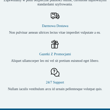
Zapewniamy w pełni bezpieczne płatności online, chronione najnowszymi
standardami szyfrowania.
Darmowa Dostawa
Non pulvinar aenean ultrices lectus vitae imperdiet vulputate a eu.
Gazetki Z Promocjami
Aliquet ullamcorper leo mi vel sit pretium euismod eget libero.
24/7 Support
Nullam iaculis vestibulum arcu id urnain pellentesque volutpat quis.