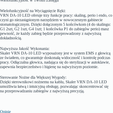
Wielofunkcyjność w Twoim Zasięgu
Wielofunkcyjność na Wyciągnięcie Ręki:
VRN DA-10 LED oferuje trzy funkcje pracy: skaling, perio i endo, co
czyni go niezastąpionym narzędziem w nowoczesnym gabinecie
stomatologicznym. Dzięki dołączonym 5 końcówkom (4 do skalingu:
G1 2szt, G2 1szt, G4 1szt; 1 końcówka P1 do zabiegów perio) masz
pewność, że każdy zabieg będzie przeprowadzony z najwyższą
dokładnością.
Najwyższa Jakość Wykonania:
Skaler VRN DA-10 LED wyposażony jest w system EMS z głowicą
ze światłem, co gwarantuje doskonałą widoczność i kontrolę podczas
pracy. Odłączalna głowica, nadająca się do sterylizacji w autoklawie,
zapewnia bezpieczeństwo i higienę na najwyższym poziomie.
Sterowanie Nożne dla Większej Wygody:
Dzięki sterownikowi nożnemu na kablu, Skaler VRN DA-10 LED
umożliwia łatwą i intuicyjną obsługę, pozwalając skoncentrować się
na przeprowadzaniu zabiegów z najwyższą precyzją.
Opinie