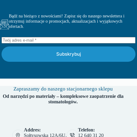
Bądź na bieżąco z nowościami! Zapisz się do naszego newslettera i
otrzymuj informacje o promocjach, aktualizacjach i wyjątkowych
ofertach.
Subskrybuj
Zapraszamy do naszego stacjonarnego sklepu
Od narzędzi po materiały – kompleksowe zaopatrzenie dla
stomatologów.
Addres:
Telefon:
Sołtysowska 12A/6U,
12 640 31 20