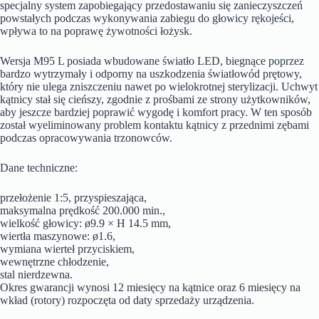
specjalny system zapobiegający przedostawaniu się zanieczyszczeń
powstałych podczas wykonywania zabiegu do głowicy rękojeści,
wpływa to na poprawę żywotności łożysk.
Wersja M95 L posiada wbudowane światło LED, biegnące poprzez
bardzo wytrzymały i odporny na uszkodzenia światłowód prętowy,
który nie ulega zniszczeniu nawet po wielokrotnej sterylizacji. Uchwyt
kątnicy stał się cieńszy, zgodnie z prośbami ze strony użytkowników,
aby jeszcze bardziej poprawić wygodę i komfort pracy. W ten sposób
został wyeliminowany problem kontaktu kątnicy z przednimi zębami
podczas opracowywania trzonowców.
Dane techniczne:
przełożenie 1:5, przyspieszająca,
maksymalna prędkość 200.000 min.,
wielkość głowicy: ø9.9 × H 14.5 mm,
wiertła maszynowe: ø1.6,
wymiana wierteł przyciskiem,
wewnętrzne chłodzenie,
stal nierdzewna.
Okres gwarancji wynosi 12 miesięcy na kątnice oraz 6 miesięcy na
wkład (rotory) rozpoczęta od daty sprzedaży urządzenia.