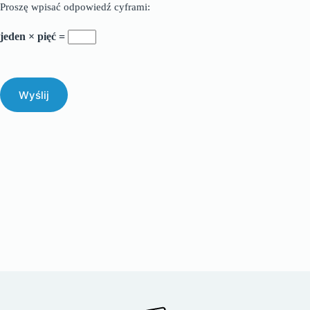
Proszę wpisać odpowiedź cyframi:
jeden × pięć =
Wyślij