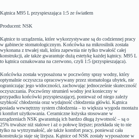
Kątnica M95 L przyspieszająca 1:5 ze światłem
Producent: NSK
Kątnice to urządzenia, które wykorzystywane są do codziennej pracy
w gabinecie stomatologicznym. Końcówka na mikrosilnik została
wykonana z trwałej stali, która zapewnia nie tylko trwałość całej
konstrukcji, ale także gwarantuje dużą estetykę każdej kątnicy. M95 L
to kątnica oznakowana na czerwono, czyli 1:5 (przyspieszająca).
Końcówka została wyposażona w poczwórny spray wodny, który
optymalnie oczyszcza opracowywany przez stomatologa ubytek, nie
ograniczając jego widoczności, zachowując jednocześnie skuteczność
oczyszczania. Poczwórny strumień wodny jest konieczny w
przypadku końcówki przyspieszającej, ponieważ od niego zależy
szybkość chłodzenia oraz wydajność chłodzenia główki. Kątnica
posiada wewnętrzny system chłodzenia – to większa wygoda montażu
i komfort użytkowania. Ceramiczne łożyska stosowane w
urządzeniach NSK gwarantują ich bardzo długą żywotność – są o
25% trwalsze niż stalowe i aż o połowę lżejsze; przekłada się to nie
tylko na wytrzymałość, ale także komfort pracy, ponieważ cała
konstrukcja staje się lżejsza. Kątnice od NSK zostały wyposażone w