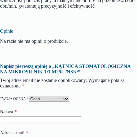
widoczność podczas pracy, a maksymalne obroty na poziomie 40.000
obr./min. gwarantują precyzyjność i efektywność.
Opinie
Na razie nie ma opinii o produkcie.
Napisz pierwszą opinię o „KĄTNICA STOMATOLOGICZNA
NA MIKROSILNIK 1:1 M25L /NSK/”
Twój adres email nie zostanie opublikowany.
Wymagane pola są
oznaczone
*
TWOJA OCENA
*
Nazwa
*
Adres e-mail
*