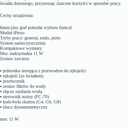
światła dziennego, przynosząc znaczne korzyści w sposobie pracy.
Cechy urządzenia:
Intuicyjny graf pokrętła wyboru funkcji
Moduł iPiezo
Tryby pracy: general, endo, perio
System samoczyszczenia
Kompaktowe wymiary
Moc maksymalna 11 W
Zestaw zawiera:
▪ jednostka sterująca z przewodem do rękojeści
▪ rękojeść (ze światłem)
▪ przetwornik
▪ zestaw filtrów do wody
▪ złącze zasilania wodą
▪ sterownik nożny (FC-70)
▪ końcówki skalera (G4, G6, G8)
▪ klucz dynamometryczny
moc 11 W