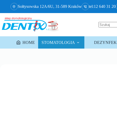
Sołtysowska 12A/6U, 31-589 Kraków
tel:12 640 31 20
HOME
STOMATOLOGIA
DEZYNFEKC