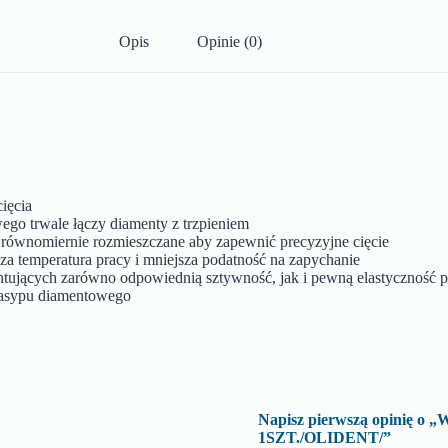
Opis
Opinie (0)
ięcia
ego trwale łączy diamenty z trzpieniem
z równomiernie rozmieszczane aby zapewnić precyzyjne cięcie
za temperatura pracy i mniejsza podatność na zapychanie
antujących zarówno odpowiednią sztywność, jak i pewną elastyczność 
 nasypu diamentowego
Napisz pierwszą opinię 
1SZT./OLIDENT/”