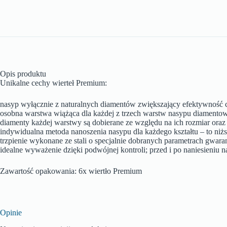
Opis produktu
Unikalne cechy wierteł Premium:
nasyp wyłącznie z naturalnych diamentów zwiększający efektywność c
osobna warstwa wiążąca dla każdej z trzech warstw nasypu diamentow
diamenty każdej warstwy są dobierane ze względu na ich rozmiar ora
indywidualna metoda nanoszenia nasypu dla każdego kształtu – to niżs
trzpienie wykonane ze stali o specjalnie dobranych parametrach gwar
idealne wyważenie dzięki podwójnej kontroli; przed i po naniesieniu
Zawartość opakowania: 6x wiertło Premium
Opinie