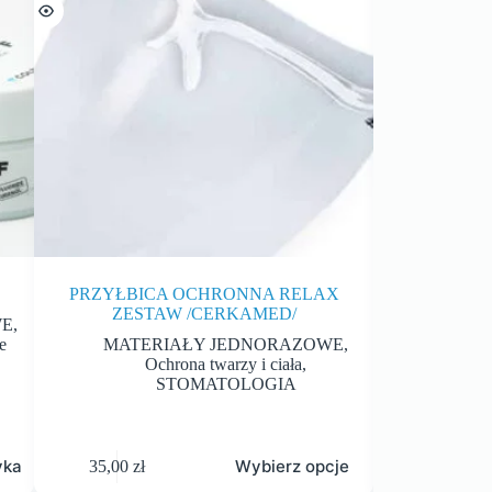
PRZYŁBICA OCHRONNA RELAX
PIASEK F
ZESTAW /CERKAMED/
WE
,
Piask
e
MATERIAŁY JEDNORAZOWE
,
Ochrona twarzy i ciała
,
STOMATOLOGIA
yka
Wybierz opcje
35,00
zł
88,00
zł