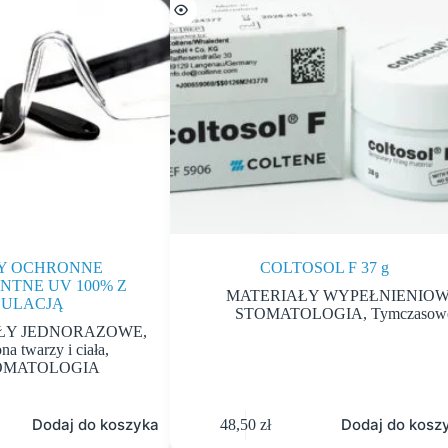
Y OCHRONNE
COLTOSOL F 37 g
NTNE UV 100% Z
MATERIAŁY WYPEŁNIENIO
ULACJĄ
STOMATOLOGIA
,
Tymczasow
ŁY JEDNORAZOWE
,
na twarzy i ciała
,
OMATOLOGIA
Dodaj do koszyka
Dodaj do kosz
48,50
zł