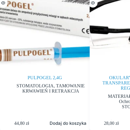
PULPOGEL 2,4G
OKULAR
TRANSPARE
STOMATOLOGIA
,
TAMOWANIE
REG
KRWAWIEŃ I RETRAKCJA
MATERIA
Ochro
ST
Dodaj do koszyka
44,80
zł
28,00
zł