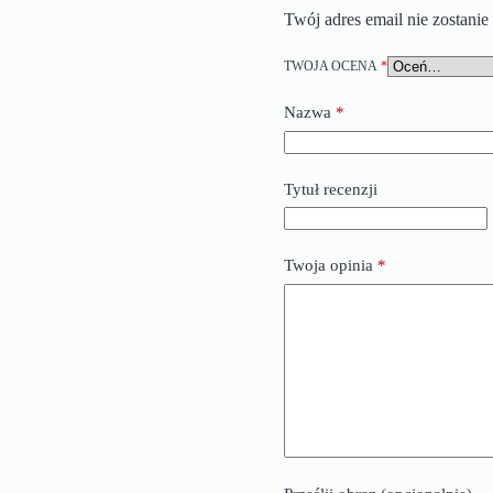
Twój adres email nie zostani
TWOJA OCENA
*
Nazwa
*
Tytuł recenzji
Twoja opinia
*