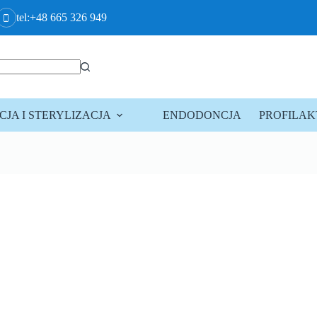
tel:+48 665 326 949
JA I STERYLIZACJA
ENDODONCJA
PROFILA