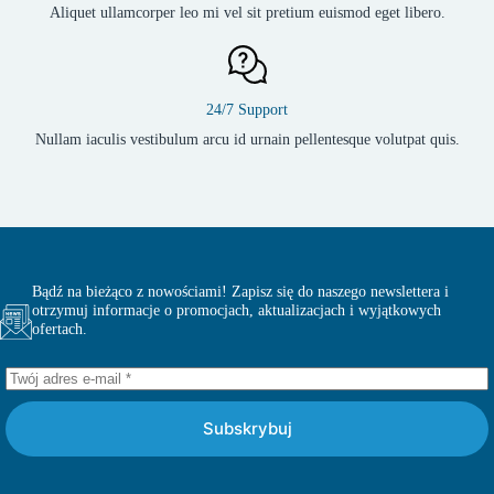
Aliquet ullamcorper leo mi vel sit pretium euismod eget libero.
24/7 Support
Nullam iaculis vestibulum arcu id urnain pellentesque volutpat quis.
Bądź na bieżąco z nowościami! Zapisz się do naszego newslettera i
otrzymuj informacje o promocjach, aktualizacjach i wyjątkowych
ofertach.
Subskrybuj