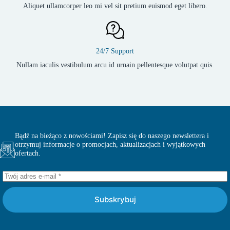
Aliquet ullamcorper leo mi vel sit pretium euismod eget libero.
24/7 Support
Nullam iaculis vestibulum arcu id urnain pellentesque volutpat quis.
Bądź na bieżąco z nowościami! Zapisz się do naszego newslettera i
otrzymuj informacje o promocjach, aktualizacjach i wyjątkowych
ofertach.
Subskrybuj