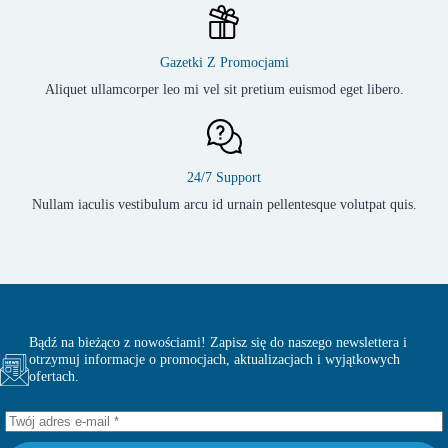
Gazetki Z Promocjami
Aliquet ullamcorper leo mi vel sit pretium euismod eget libero.
24/7 Support
Nullam iaculis vestibulum arcu id urnain pellentesque volutpat quis.
Bądź na bieżąco z nowościami! Zapisz się do naszego newslettera i
otrzymuj informacje o promocjach, aktualizacjach i wyjątkowych
ofertach.