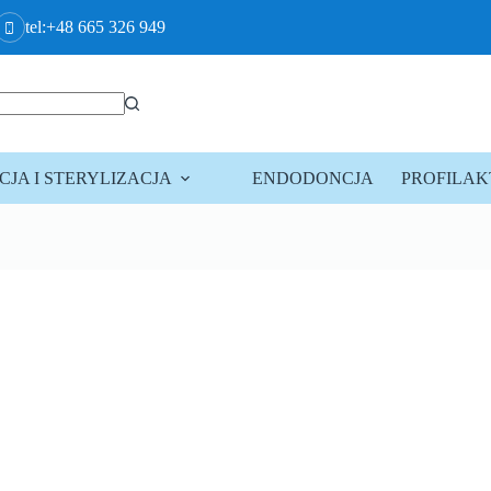
tel:+48 665 326 949
JA I STERYLIZACJA
ENDODONCJA
PROFILA