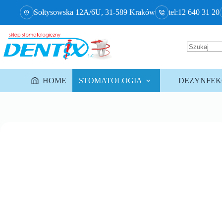
Sołtysowska 12A/6U, 31-589 Kraków
tel:12 640 31 20
HOME
STOMATOLOGIA
DEZYNFEKC