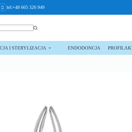
tel:+48 665 326 949
JA I STERYLIZACJA
ENDODONCJA
PROFILA