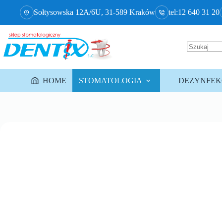
Sołtysowska 12A/6U, 31-589 Kraków
tel:12 640 31 20
HOME
STOMATOLOGIA
DEZYNFEKC