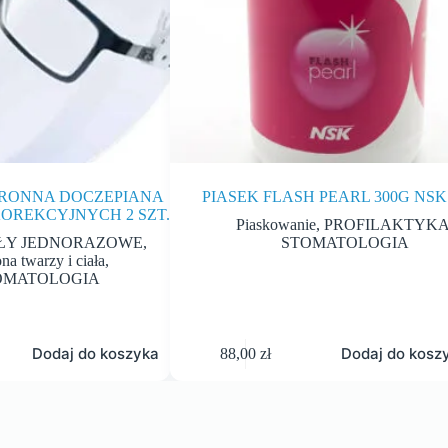
HRONNA DOCZEPIANA
PIASEK FLASH PEARL 300G NSK
OREKCYJNYCH 2 SZT.
Piaskowanie
,
PROFILAKTYK
ŁY JEDNORAZOWE
,
STOMATOLOGIA
na twarzy i ciała
,
OMATOLOGIA
Dodaj do koszyka
Dodaj do kosz
88,00
zł