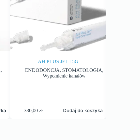
AH PLUS JET 15G
NICI BEST
A
,
ENDODONCJA
,
STOMATOLOGIA
,
STOM
Wypełnienie kanałów
KRW
yka
Dodaj do koszyka
330,00
zł
55,50
zł