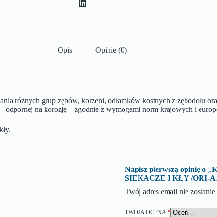
Opis
Opinie (0)
uwania różnych grup zębów, korzeni, odłamków kostnych z zębodołu ora
ej – odpornej na korozję – zgodnie z wymogami norm krajowych i europ
ły.
Napisz pierwszą opini
SIEKACZE I KŁY /ORI-A1
Twój adres email nie zostani
TWOJA OCENA
*