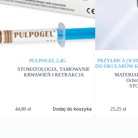
PULPOGEL 2,4G
PRZYŁBICA OC
DO OKULARÓW K
STOMATOLOGIA
,
TAMOWANIE
KRWAWIEŃ I RETRAKCJA
MATERIA
Ochro
ST
Dodaj do koszyka
44,80
zł
25,25
zł