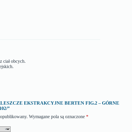
z ciał obcych.
ejskich.
ę o „KLESZCZE EKSTRAKCYJNE BERTEN FIG.2 – GÓRNE
02/”
e opublikowany.
Wymagane pola są oznaczone
*