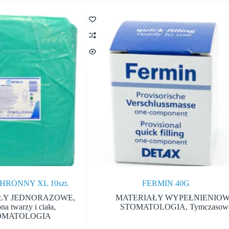
RONNY XL 10szt.
FERMIN 40G
ŁY JEDNORAZOWE
,
MATERIAŁY WYPEŁNIENIO
na twarzy i ciała
,
STOMATOLOGIA
,
Tymczasow
OMATOLOGIA