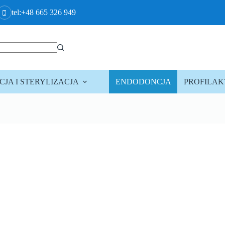
tel:+48 665 326 949
JA I STERYLIZACJA
ENDODONCJA
PROFILA