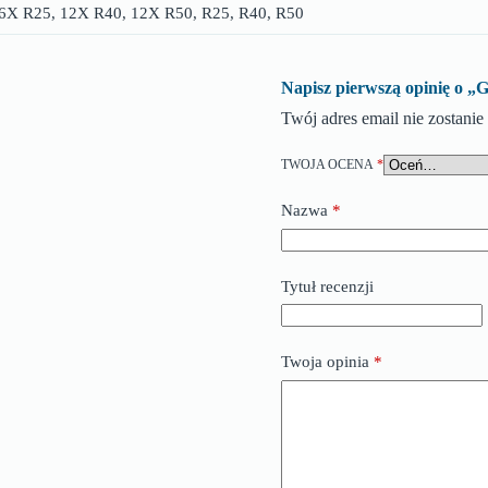
6X R25, 12X R40, 12X R50, R25, R40, R50
Napisz pierwszą opinię
Twój adres email nie zostani
TWOJA OCENA
*
Nazwa
*
Tytuł recenzji
Twoja opinia
*