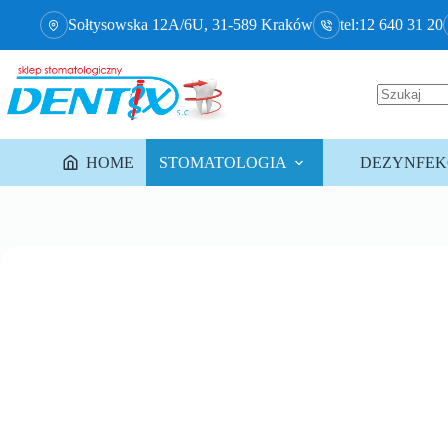
Sołtysowska 12A/6U, 31-589 Kraków
tel:12 640 31 20
HOME
STOMATOLOGIA
DEZYNFEKC