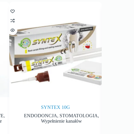
SYNTEX 10G
OXYDE
WE
,
ENDODONCJA
,
STOMATOLOGIA
,
MATER
e
Wypełnienie kanałów
STO