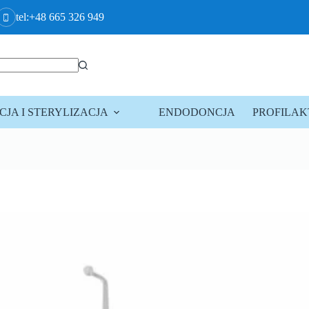
tel:+48 665 326 949
JA I STERYLIZACJA
ENDODONCJA
PROFILA