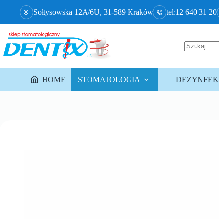
Sołtysowska 12A/6U, 31-589 Kraków
tel:12 640 31 20
HOME
STOMATOLOGIA
DEZYNFEKC