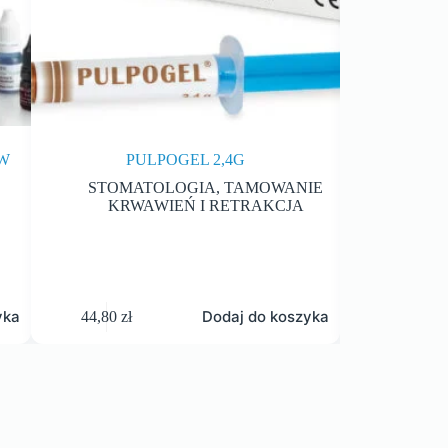
W
PULPOGEL 2,4G
NICI RETR
STOMATOLOGIA
,
TAMOWANIE
KRWAWIEŃ I RETRAKCJA
STOM
KRW
yka
Dodaj do koszyka
44,80
zł
48,45
zł