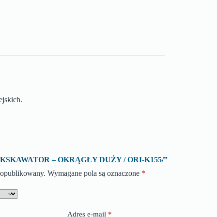
ejskich.
 o „EKSKAWATOR – OKRĄGŁY DUŻY / ORI-K155/”
e opublikowany.
Wymagane pola są oznaczone
*
Adres e-mail
*