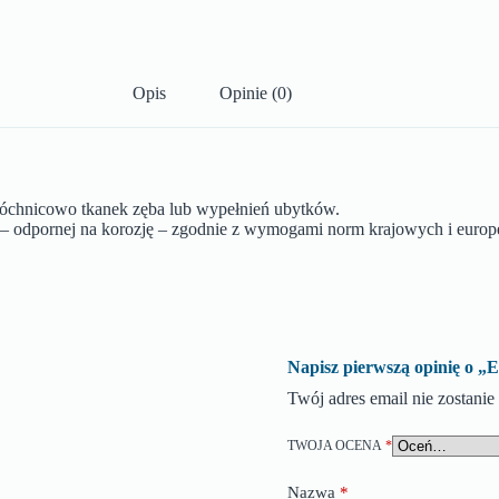
Opis
Opinie (0)
róchnicowo tkanek zęba lub wypełnień ubytków.
ej – odpornej na korozję – zgodnie z wymogami norm krajowych i europ
Napisz pierwszą opinię
Twój adres email nie zostani
TWOJA OCENA
*
Nazwa
*