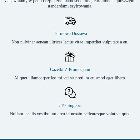
Zapewniamy w pełni bezpieczne płatności online, chronione najnowszymi
standardami szyfrowania.
Darmowa Dostawa
Non pulvinar aenean ultrices lectus vitae imperdiet vulputate a eu.
Gazetki Z Promocjami
Aliquet ullamcorper leo mi vel sit pretium euismod eget libero.
24/7 Support
Nullam iaculis vestibulum arcu id urnain pellentesque volutpat quis.