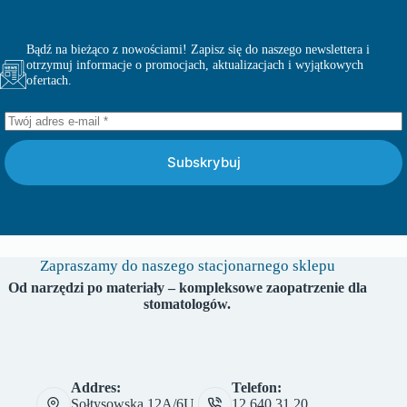
Bądź na bieżąco z nowościami! Zapisz się do naszego newslettera i
otrzymuj informacje o promocjach, aktualizacjach i wyjątkowych
ofertach.
Subskrybuj
Zapraszamy do naszego stacjonarnego sklepu
Od narzędzi po materiały – kompleksowe zaopatrzenie dla
stomatologów.
Addres:
Telefon:
Sołtysowska 12A/6U,
12 640 31 20