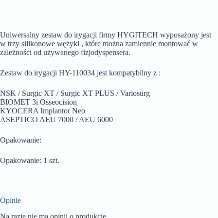
Uniwersalny zestaw do irygacji firmy HYGITECH wyposażony jest
w trzy silikonowe wężyki , które można zamiennie montować w
zależności od używanego fizjodyspensera.
Zestaw do irygacji HY-110034 jest kompatybilny z :
NSK / Surgic XT / Surgic XT PLUS / Variosurg
BIOMET 3i Osseocision
KYOCERA Implantor Neo
ASEPTICO AEU 7000 / AEU 6000
Opakowanie:
Opakowanie: 1 szt.
Opinie
Na razie nie ma opinii o produkcie.