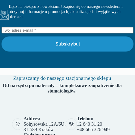
Bądź na bieżąco z nowościami! Zapisz się do naszego newslettera i
otrzymuj informacje o promocjach, aktualizacjach i wyjątkowych
ofertach.
Subskrybuj
Zapraszamy do naszego stacjonarnego sklepu
Od narzędzi po materiały – kompleksowe zaopatrzenie dla
stomatologów.
Addres:
Telefon:
Sołtysowska 12A/6U,
12 640 31 20
31-589 Kraków
+48 665 326 949
Godziny pracy: