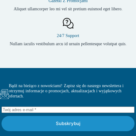
Gazetki Z Promocjami
Aliquet ullamcorper leo mi vel sit pretium euismod eget libero.
24/7 Support
Nullam iaculis vestibulum arcu id urnain pellentesque volutpat quis.
Bądź na bieżąco z nowościami! Zapisz się do naszego newslettera i
otrzymuj informacje o promocjach, aktualizacjach i wyjątkowych
ofertach.
Subskrybuj