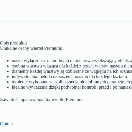
Opis produktu
Unikalne cechy wierteł Premium:
nasyp wyłącznie z naturalnych diamentów zwiększający efektyw
osobna warstwa wiążąca dla każdej z trzech warstw nasypu dia
diamenty każdej warstwy są dobierane ze względu na ich rozmi
indywidualna metoda nanoszenia nasypu dla każdego kształtu – t
trzpienie wykonane ze stali o specjalnie dobranych parametrac
idealne wyważenie dzięki podwójnej kontroli; przed i po nanie
Zawartość opakowania: 6x wiertło Premium
Opinie