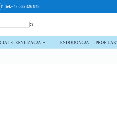
tel:+48 665 326 949
JA I STERYLIZACJA
ENDODONCJA
PROFILA