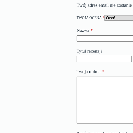
Twój adres email nie zostani
TWOJA OCENA
*
Nazwa
*
Tytuł recenzji
Twoja opinia
*