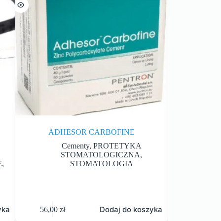
ADHESOR CARBOFINE
KETAC FIL 
Cementy
,
PROTETYKA
Gla
STOMATOLOGICZNA
,
E
,
STOMATOLOGIA
yka
Dodaj do koszyka
56,00
zł
235,00
zł