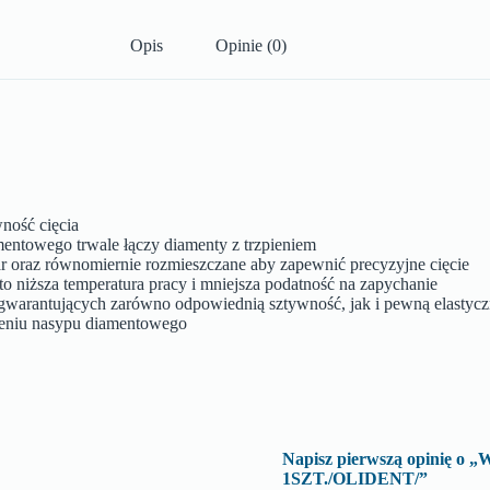
Opis
Opinie (0)
ność cięcia
mentowego trwale łączy diamenty z trzpieniem
ar oraz równomiernie rozmieszczane aby zapewnić precyzyjne cięcie
o niższa temperatura pracy i mniejsza podatność na zapychanie
h gwarantujących zarówno odpowiednią sztywność, jak i pewną elastyc
sieniu nasypu diamentowego
Napisz pierwszą opinię
1SZT./OLIDENT/”