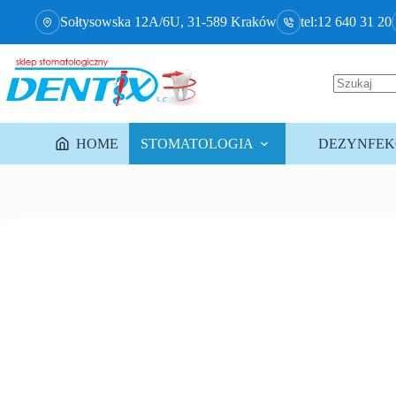
Sołtysowska 12A/6U, 31-589 Kraków
tel:12 640 31 20
HOME
STOMATOLOGIA
DEZYNFEKC