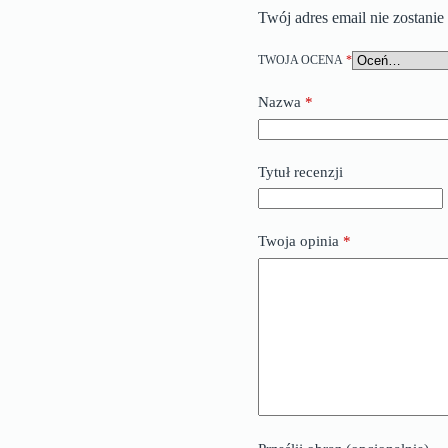
Twój adres email nie zostani
TWOJA OCENA
*
Nazwa
*
Tytuł recenzji
Twoja opinia
*