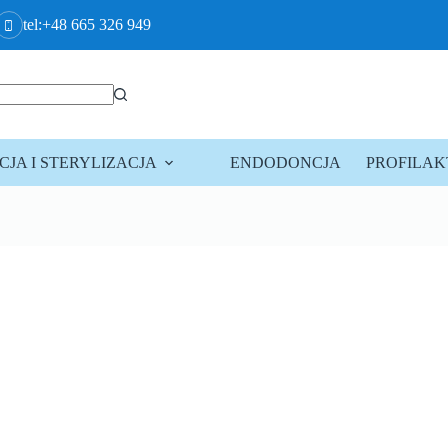
tel:+48 665 326 949
JA I STERYLIZACJA
ENDODONCJA
PROFILA