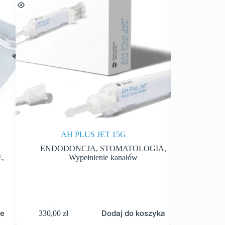
AH PLUS JET 15G
ENDODONCJA
,
STOMATOLOGIA
,
ENDOD
E
,
Wypełnienie kanałów
je
Dodaj do koszyka
330,00
zł
159,00
zł