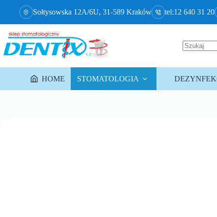
Sołtysowska 12A/6U, 31-589 Kraków
tel:12 640 31 20
HOME
STOMATOLOGIA
DEZYNFEKC