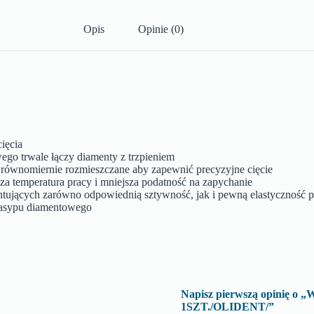
Opis
Opinie (0)
ięcia
ego trwale łączy diamenty z trzpieniem
z równomiernie rozmieszczane aby zapewnić precyzyjne cięcie
za temperatura pracy i mniejsza podatność na zapychanie
antujących zarówno odpowiednią sztywność, jak i pewną elastyczność 
 nasypu diamentowego
Napisz pierwszą opinię
1SZT./OLIDENT/”