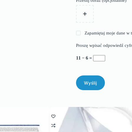
Prześlij obraz (opcjonalnie)
Zapamiętaj moje dane w t
Proszę wpisać odpowiedź cyfr
11 − 6 =
Wyślij