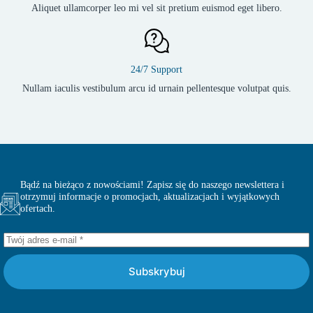
Aliquet ullamcorper leo mi vel sit pretium euismod eget libero.
24/7 Support
Nullam iaculis vestibulum arcu id urnain pellentesque volutpat quis.
Bądź na bieżąco z nowościami! Zapisz się do naszego newslettera i
otrzymuj informacje o promocjach, aktualizacjach i wyjątkowych
ofertach.
Subskrybuj