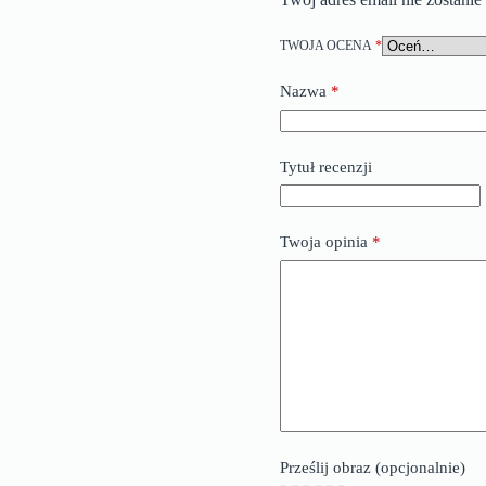
TWOJA OCENA
*
Nazwa
*
Tytuł recenzji
Twoja opinia
*
Prześlij obraz (opcjonalnie)