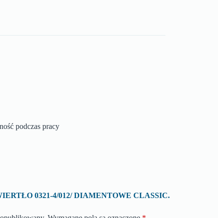
zność podczas pracy
 o „WIERTŁO 0321-4/012/ DIAMENTOWE CLASSIC.
e opublikowany.
Wymagane pola są oznaczone
*