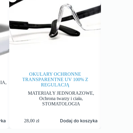
OKULARY OCHRONNE
ADH
TRANSPARENTNE UV 100% Z
IA
,
C
REGULACJĄ
S
MATERIAŁY JEDNORAZOWE
,
Ochrona twarzy i ciała
,
STOMATOLOGIA
yka
Dodaj do koszyka
28,00
zł
56,00
zł