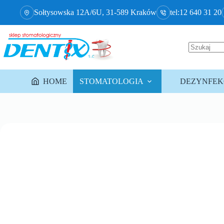
Sołtysowska 12A/6U, 31-589 Kraków
tel:12 640 31 20
HOME
STOMATOLOGIA
DEZYNFEKC