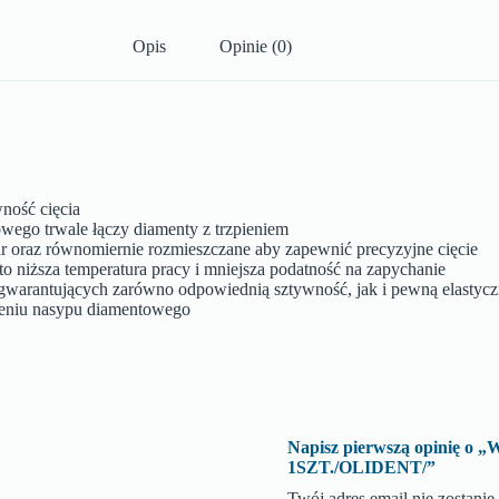
Opis
Opinie (0)
ność cięcia
wego trwale łączy diamenty z trzpieniem
ar oraz równomiernie rozmieszczane aby zapewnić precyzyjne cięcie
o niższa temperatura pracy i mniejsza podatność na zapychanie
h gwarantujących zarówno odpowiednią sztywność, jak i pewną elastyc
sieniu nasypu diamentowego
Napisz pierwszą opinię
1SZT./OLIDENT/”
Twój adres email nie zostani