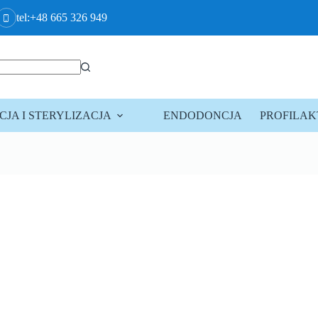
tel:+48 665 326 949
JA I STERYLIZACJA
ENDODONCJA
PROFILA