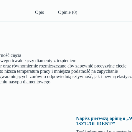
Opis
Opinie (0)
ność cięcia
wego trwale łączy diamenty z trzpieniem
ar oraz równomiernie rozmieszczane aby zapewnić precyzyjne cięcie
o niższa temperatura pracy i mniejsza podatność na zapychanie
h gwarantujących zarówno odpowiednią sztywność, jak i pewną elastyc
sieniu nasypu diamentowego
Napisz pierwszą opinię
1SZT./OLIDENT/”
Twój adres email nie zostani