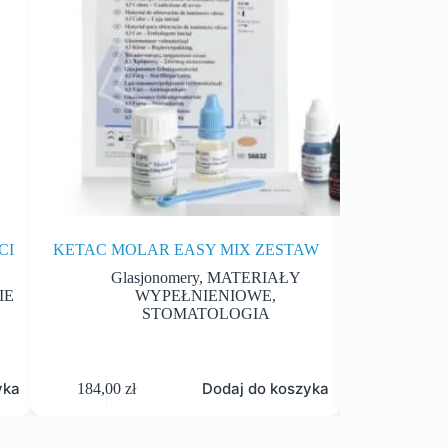
CI
KETAC MOLAR EASY MIX ZESTAW
P
Glasjonomery
,
MATERIAŁY
STOM
IE
WYPEŁNIENIOWE
,
KRW
STOMATOLOGIA
yka
Dodaj do koszyka
184,00
zł
44,80
zł