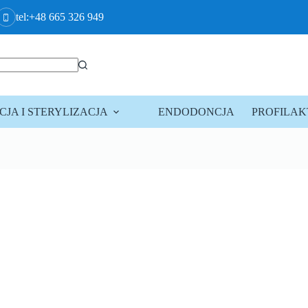
tel:+48 665 326 949
JA I STERYLIZACJA
ENDODONCJA
PROFILA