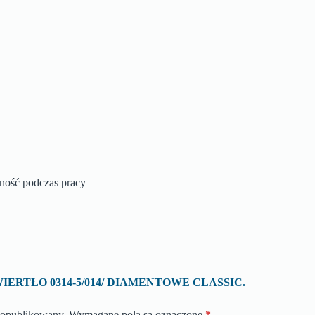
zność podczas pracy
 o „WIERTŁO 0314-5/014/ DIAMENTOWE CLASSIC.
e opublikowany.
Wymagane pola są oznaczone
*