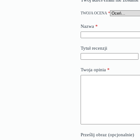
TWOJA OCENA
*
Nazwa
*
Tytuł recenzji
Twoja opinia
*
Prześlij obraz (opcjonalnie)