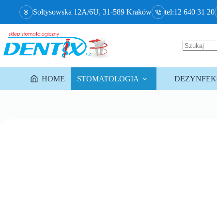
Sołtysowska 12A/6U, 31-589 Kraków
tel:12 640 31 20
HOME
STOMATOLOGIA
DEZYNFEKC