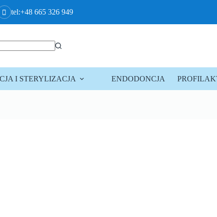
tel:+48 665 326 949
JA I STERYLIZACJA
ENDODONCJA
PROFILA