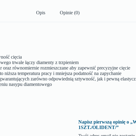
Opis
Opinie (0)
ność cięcia
wego trwale łączy diamenty z trzpieniem
ar oraz równomiernie rozmieszczane aby zapewnić precyzyjne cięcie
o niższa temperatura pracy i mniejsza podatność na zapychanie
h gwarantujących zarówno odpowiednią sztywność, jak i pewną elastyc
sieniu nasypu diamentowego
Napisz pierwszą opinię
1SZT./OLIDENT/”
Twój adres email nie zostani