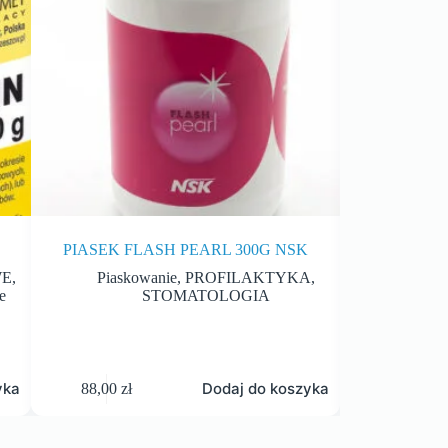
PIASEK FLASH PEARL 300G NSK
OCHRANIAC
WE
,
Piaskowanie
,
PROFILAKTYKA
,
e
STOMATOLOGIA
MATE
O
yka
Dodaj do koszyka
88,00
zł
10,00
zł