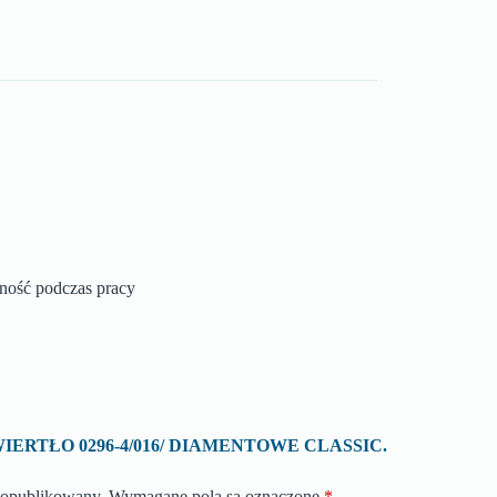
zność podczas pracy
 o „WIERTŁO 0296-4/016/ DIAMENTOWE CLASSIC.
e opublikowany.
Wymagane pola są oznaczone
*