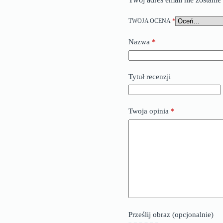
TWOJA OCENA
*
Nazwa
*
Tytuł recenzji
Twoja opinia
*
Prześlij obraz (opcjonalnie)